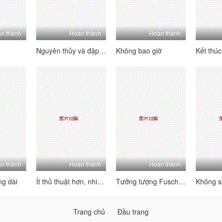
n thành
Hoàn thành
Hoàn thành
Nguyên thủy và đập mạnh
Không bao giờ
n thành
Hoàn thành
Hoàn thành
ng dài
Ít thủ thuật hơn, nhiều ngực hơn!
Tưởng tượng Fuschia của Kimberlee
Trang chủ
Đầu trang