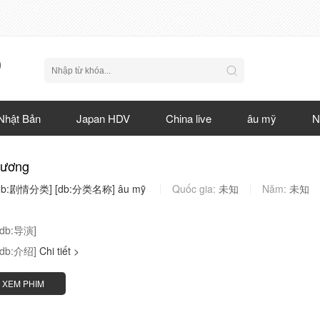
Nhật Bản
Japan HDV
China live
âu mỹ
N
gương
db:剧情分类]
[db:分类名称]
âu
mỹ
Quốc gia:
未知
Năm:
未知
[db:导演]
[db:介绍]
Chi tiết >
XEM PHIM