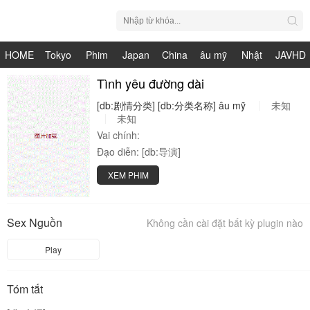
HOME
Tokyo
Phim
Japan
China
âu mỹ
Nhật
JAVHD
Hot
Nhật
Tình yêu đường dài
HDV
live
Bản
[db:剧情分类]
[db:分类名称]
âu
mỹ
未知
Bản
未知
Vai chính:
Đạo diễn:
[db:导演]
XEM PHIM
Sex Nguồn
Không cần cài đặt bất kỳ plugin nào
Play
Tóm tắt