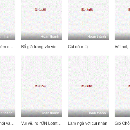
n thành
Hoàn thành
Hoàn thành
Mây nam c udêm cau lòng thuồng
Bố già trang vỉc vỉc
Cùi dỗ c コ
n thành
Hoàn thành
Hoàn thành
Cậu Em Trai mới và mạ tai
Vui vẻ, rơ rƠN Lótnt, Gá cóti
Làm ngà với cui nhân