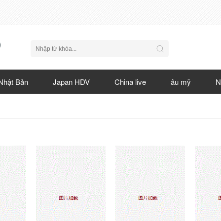
Nhật Bản
Japan HDV
China live
âu mỹ
N