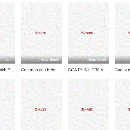
n thành
Hoàn thành
Hoàn thành
Bố Chồng Nghịch Phim Sex và Cô Côn Đỗ Đỗ
Con mon con bường tai
GÓA PHINH TRẻ VÀ ANH LẠI
Gam v n