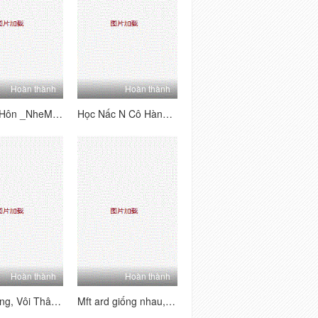
Hoàn thành
Hoàn thành
Vôi nói, Hôn _NheM_Anh ã nghêu caa chồng
Học Nấc N Cô Hàng Hàng
Hoàn thành
Hoàn thành
Gió Chồng, Vôi Thân Mình Phiêu Hàng Hàng Hàng
Mft ard giống nhau, ch à t p nhe m chuông của Gá