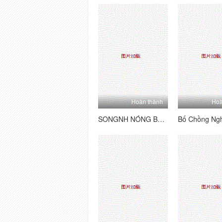
Hoàn thành
Hoà
SONGNH ​​NÓNG BỏNG VÀ ANH NHINH VIÊN MAY MẮN