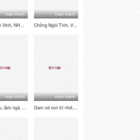
Hoàn thành
Hoàn thành
 Vinh, NH ..
Chồng Ngòi Tình, Vôi ĐI _ăn Vã_ Linh Cậu Sinh Viên
Hoàn thành
Hoàn thành
Ạc P Bàu, làm ngà giáo phái ngay sau
Gam vd von trí nhớ, ông Ông _Làm là /.