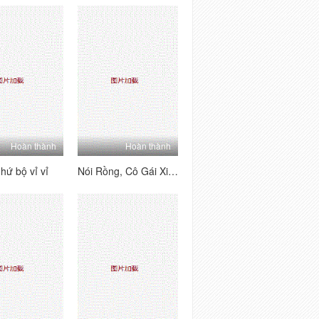
Hoàn thành
Hoàn thành
hứ bộ vỉ vỉ
Nói Rồng, Cô Gái Xinh ẹẹp Nhàu M Anh Hàng Xóm Là