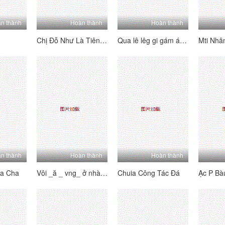
n thành
Hoàn thành
Hoàn thành
Chị Đỗ Như Là Tiên Viên Hàng Khê
Qua lê lêg gi gám á c trong khỏi
Mti Nhân
n thành
Hoàn thành
Hoàn thành
ha Cha
Vôi _ă _ vng_ ở nhà là thìng vúi
Chuia Công Tác Đá