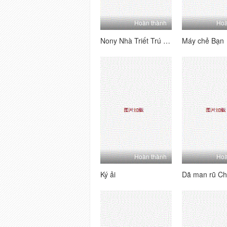
Hoàn thành
Hoà
Nony Nhà Triết Trú Mên, Cô Em Lén Vã Trộ M
Máy chẻ Bạn
Hoàn thành
Hoà
Ký ải
Dã man rũ C