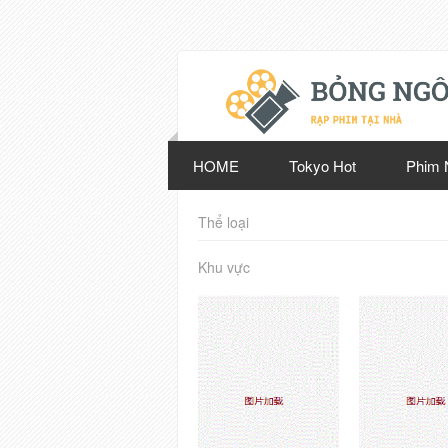
HOME
Tokyo Hot
Phim 
Thể loại
Khu vực