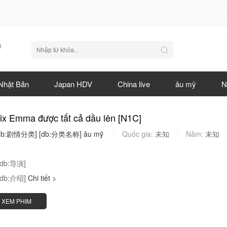
Nhật Bản
Japan HDV
China live
âu mỹ
N
x Emma được tất cả dầu lên [N1C]
db:剧情分类]
[db:分类名称]
âu
mỹ
Quốc gia:
未知
Năm:
未知
[db:导演]
[db:介绍]
Chi tiết >
XEM PHIM