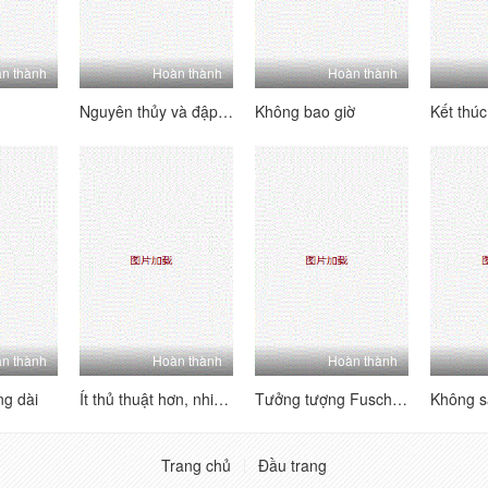
n thành
Hoàn thành
Hoàn thành
Nguyên thủy và đập mạnh
Không bao giờ
n thành
Hoàn thành
Hoàn thành
ng dài
Ít thủ thuật hơn, nhiều ngực hơn!
Tưởng tượng Fuschia của Kimberlee
Trang chủ
Đầu trang