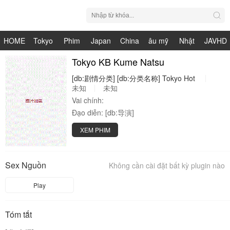
HOME
Tokyo
Phim
Japan
China
âu mỹ
Nhật
JAVHD
Hot
Nhật
Tokyo KB Kume Natsu
HDV
live
Bản
[db:剧情分类]
[db:分类名称]
Tokyo
Hot
Bản
未知
未知
Vai chính:
Đạo diễn:
[db:导演]
XEM PHIM
Sex Nguồn
Không cần cài đặt bất kỳ plugin nào
Play
Tóm tắt