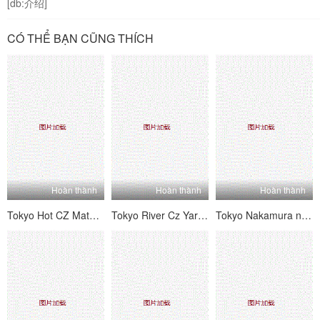
[db:介绍]
CÓ THỂ BẠN CŨNG THÍCH
Hoàn thành
Hoàn thành
Hoàn thành
Tokyo Hot CZ Matsui Megumi
Tokyo River Cz Yari nóng bỏng cho Temple of Mengu Harami Aya
Tokyo Nakamura nóng