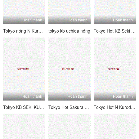
Hoàn thành
Hoàn thành
Hoàn thành
Tokyo nóng N Kuroda Mizuho Daman Daisuke Bangkan [Phần 1]
tokyo kb uchida nóng
Tokyo Hot KB Seki Sabi
Hoàn thành
Hoàn thành
Hoàn thành
Tokyo KB SEKI KUKO Đội Kimura.
Tokyo Hot Sakura Hira
Tokyo Hot N Kuroda Mizuho Daman Cộng tác phụ nữ 凌 編 編